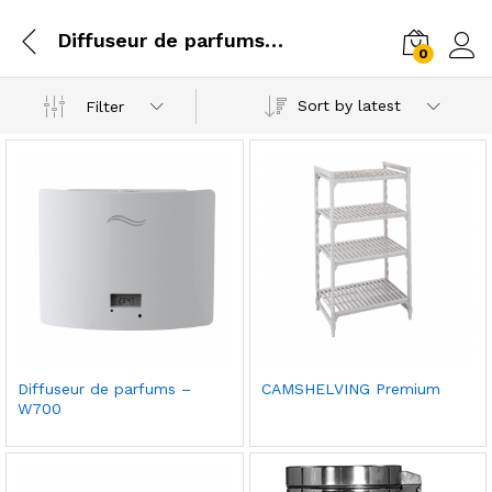
Diffuseur de parfums – W700
0
Log i
Sort by latest
Filter
Ajou
Ajou
Diffuseur de parfums –
CAMSHELVING Premium
ter à
ter à
W700
la
la
liste
liste
de
de