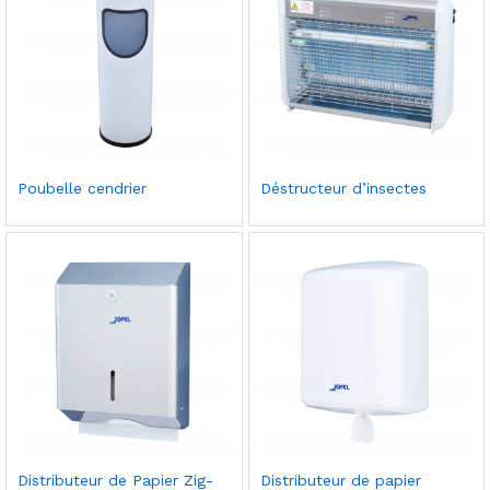
souh
souh
aits
aits
Ajou
Ajou
Poubelle cendrier
Déstructeur d’insectes
ter à
ter à
la
la
liste
liste
de
de
souh
souh
aits
aits
Ajou
Ajou
Distributeur de Papier Zig-
Distributeur de papier