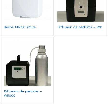
Ajou
Ajou
Sèche Mains Futura
Diffuseur de parfums – WX
ter à
ter à
la
la
liste
liste
de
de
souh
souh
aits
aits
Ajou
Diffuseur de parfums –
ter à
W5000
la
liste