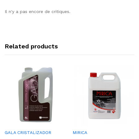
Il n'y a pas encore de critiques.
Related products
Ajou
Ajou
GALA CRISTALIZADOR
MIRICA
ter à
ter à