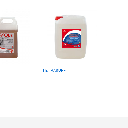
Ajou
Ajou
TETRASURF
LICUAFIS
ter à
ter à
la
la
liste
liste
de
de
souh
souh
aits
aits