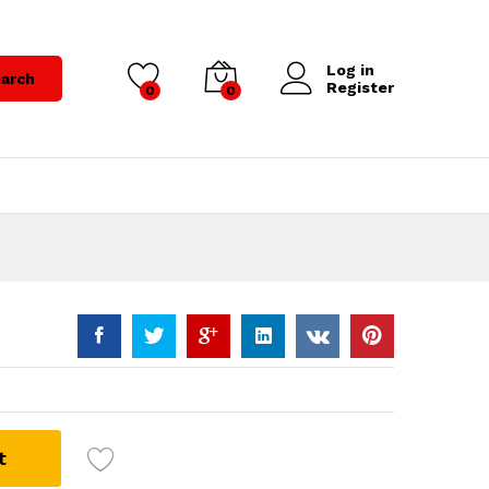
Log in
arch
Register
0
0
t