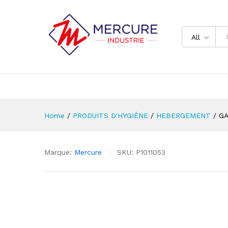
All
Home
/
PRODUITS D'HYGIÈNE
/
HEBERGEMENT
/
G
Marque:
Mercure
SKU:
P1011053