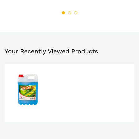
liste
liste
de
de
souh
souh
aits
aits
Your Recently Viewed Products