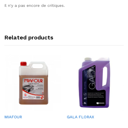
Il n'y a pas encore de critiques.
Related products
Ajou
Ajou
MIAFOUR
GALA FLORAX
ter à
ter à
la
la