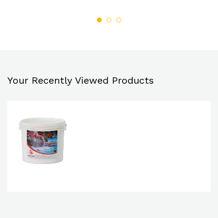
liste
liste
de
de
souh
souh
aits
aits
Your Recently Viewed Products