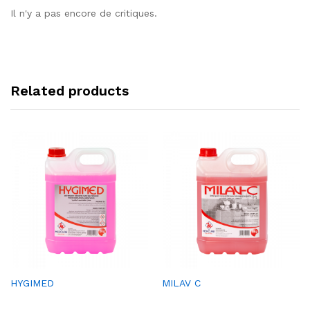
Il n'y a pas encore de critiques.
Related products
Ajou
Ajou
HYGIMED
MILAV C
ter à
ter à
la
la