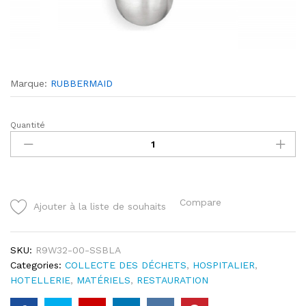
Marque:
RUBBERMAID
Quantité
Cendrier
mural
Infinity
quantity
Compare
Ajouter à la liste de souhaits
SKU:
R9W32-00-SSBLA
Categories:
COLLECTE DES DÉCHETS
,
HOSPITALIER
,
HOTELLERIE
,
MATÉRIELS
,
RESTAURATION