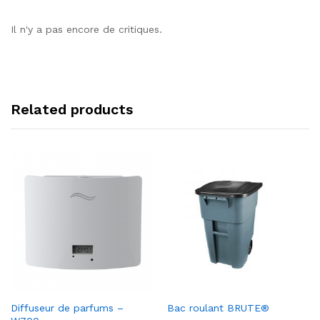
Il n'y a pas encore de critiques.
Related products
Ajou
Ajou
Diffuseur de parfums –
Bac roulant BRUTE®
ter à
ter à