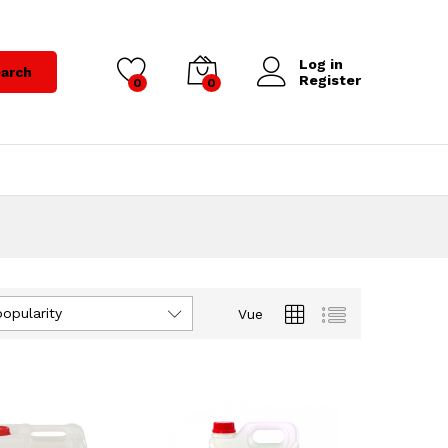
Log in
arch
Register
0
0
popularity
Vue