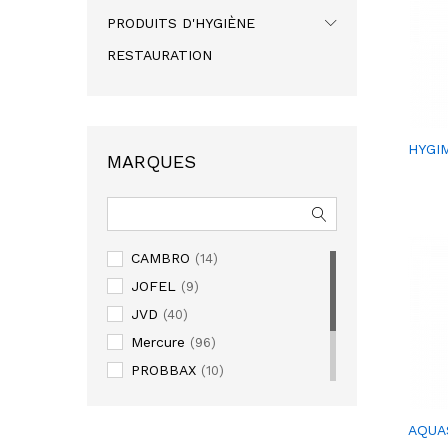
PRODUITS D'HYGIÈNE
RESTAURATION
HYGI
MARQUES
CAMBRO
(14)
JOFEL
(9)
JVD
(40)
Mercure
(96)
PROBBAX
(10)
Proquimia
(96)
RUBBERMAID
(53)
AQUA