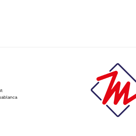
M:
sablanca