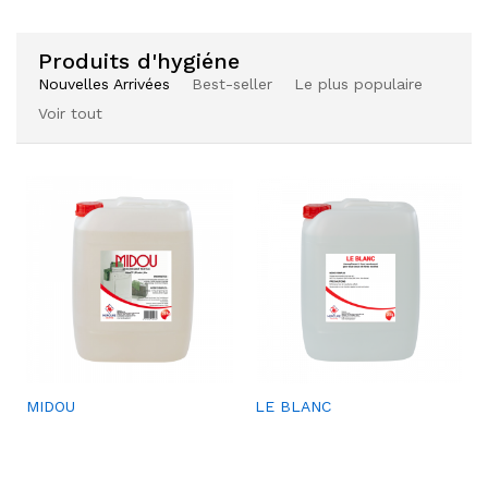
aits
aits
Produits d'hygiéne
Nouvelles Arrivées
Best-seller
Le plus populaire
Voir tout
Ajou
SACS À DÉCHETS
ter à
la
liste
de
souh
aits
Ajou
Ajou
MIDOU
LE BLANC
Ajou
HYGIMED
ter à
ter à
ter à
la
la
la
liste
liste
liste