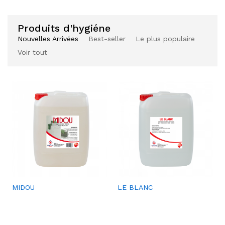
aits
aits
Produits d'hygiéne
Nouvelles Arrivées
Best-seller
Le plus populaire
Voir tout
Ajou
SACS À DÉCHETS
ter à
la
liste
de
souh
aits
Ajou
Ajou
MIDOU
LE BLANC
Ajou
HYGIMED
ter à
ter à
ter à
la
la
la
liste
liste
liste