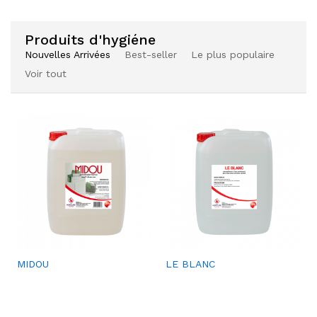
aits
aits
Produits d'hygiéne
Nouvelles Arrivées
Best-seller
Le plus populaire
Voir tout
Ajou
SACS À DÉCHETS
ter à
la
liste
de
souh
aits
Ajou
Ajou
MIDOU
LE BLANC
Ajou
HYGIMED
ter à
ter à
ter à
la
la
la
liste
liste
liste