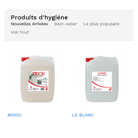
aits
aits
Produits d'hygiéne
Nouvelles Arrivées
Best-seller
Le plus populaire
Voir tout
Ajou
SACS À DÉCHETS
ter à
la
liste
de
souh
aits
Ajou
Ajou
MIDOU
LE BLANC
Ajou
HYGIMED
ter à
ter à
ter à
la
la
la
liste
liste
liste